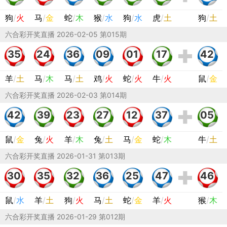
狗
/
火
马
/
金
蛇
/
木
猴
/
水
狗
/
水
虎
/
土
狗
/
土
六合彩开奖直播 2026-02-05 第015期
35
24
36
09
01
17
42
羊
/
土
马
/
木
马
/
土
鸡
/
火
蛇
/
火
牛
/
火
鼠
/
金
六合彩开奖直播 2026-02-03 第014期
42
39
23
27
12
37
05
鼠
/
金
兔
/
火
羊
/
木
兔
/
土
马
/
金
蛇
/
木
牛
/
土
六合彩开奖直播 2026-01-31 第013期
30
35
32
36
25
47
46
鼠
/
水
羊
/
土
狗
/
火
马
/
土
蛇
/
金
羊
/
火
猴
/
木
六合彩开奖直播 2026-01-29 第012期