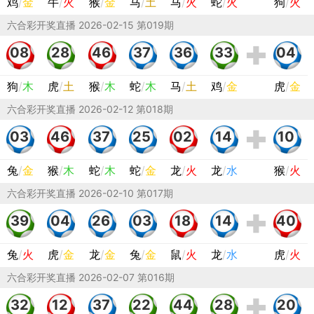
鸡
/
金
牛
/
火
猴
/
金
马
/
土
马
/
火
蛇
/
火
狗
/
火
六合彩开奖直播 2026-02-15 第019期
08
28
46
37
36
33
04
狗
/
木
虎
/
土
猴
/
木
蛇
/
木
马
/
土
鸡
/
金
虎
/
金
六合彩开奖直播 2026-02-12 第018期
03
46
37
25
02
14
10
兔
/
金
猴
/
木
蛇
/
木
蛇
/
金
龙
/
火
龙
/
水
猴
/
火
六合彩开奖直播 2026-02-10 第017期
39
04
26
03
18
14
40
兔
/
火
虎
/
金
龙
/
金
兔
/
金
鼠
/
火
龙
/
水
虎
/
火
六合彩开奖直播 2026-02-07 第016期
32
12
37
22
44
28
20