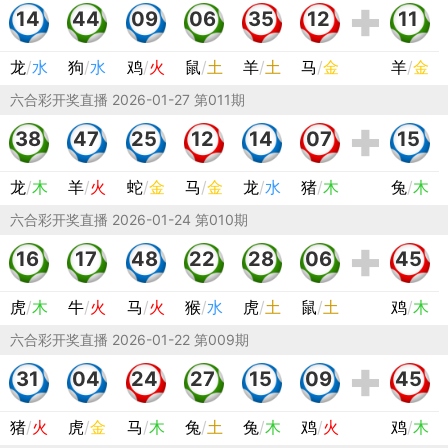
14
44
09
06
35
12
11
龙
/
水
狗
/
水
鸡
/
火
鼠
/
土
羊
/
土
马
/
金
羊
/
金
六合彩开奖直播 2026-01-27 第011期
38
47
25
12
14
07
15
龙
/
木
羊
/
火
蛇
/
金
马
/
金
龙
/
水
猪
/
木
兔
/
木
六合彩开奖直播 2026-01-24 第010期
16
17
48
22
28
06
45
虎
/
木
牛
/
火
马
/
火
猴
/
水
虎
/
土
鼠
/
土
鸡
/
木
六合彩开奖直播 2026-01-22 第009期
31
04
24
27
15
09
45
猪
/
火
虎
/
金
马
/
木
兔
/
土
兔
/
木
鸡
/
火
鸡
/
木