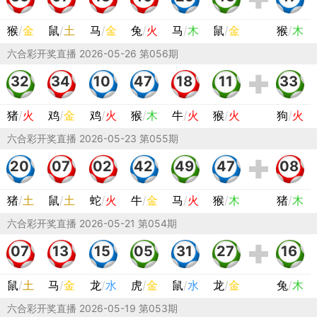
猴
/
金
鼠
/
土
马
/
金
兔
/
火
马
/
木
鼠
/
金
猴
/
木
六合彩开奖直播 2026-05-26 第056期
32
34
10
47
18
11
33
猪
/
火
鸡
/
金
鸡
/
火
猴
/
木
牛
/
火
猴
/
火
狗
/
火
六合彩开奖直播 2026-05-23 第055期
20
07
02
42
49
47
08
猪
/
土
鼠
/
土
蛇
/
火
牛
/
金
马
/
火
猴
/
木
猪
/
木
六合彩开奖直播 2026-05-21 第054期
07
13
15
05
31
27
16
鼠
/
土
马
/
金
龙
/
水
虎
/
金
鼠
/
水
龙
/
金
兔
/
木
六合彩开奖直播 2026-05-19 第053期