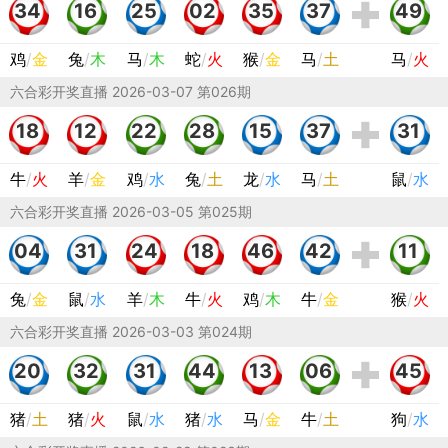
34
16
25
02
35
37
49
鸡
/
金
兔
/
木
马
/
木
蛇
/
火
猴
/
金
马
/
土
马
/
火
六合彩开奖直播 2026-03-07 第026期
18
12
22
28
15
37
31
牛
/
火
羊
/
金
鸡
/
水
兔
/
土
龙
/
水
马
/
土
鼠
/
水
六合彩开奖直播 2026-03-05 第025期
04
31
24
18
46
42
11
兔
/
金
鼠
/
水
羊
/
木
牛
/
火
鸡
/
木
牛
/
金
猴
/
火
六合彩开奖直播 2026-03-03 第024期
20
32
31
44
13
06
45
猪
/
土
猪
/
火
鼠
/
水
猪
/
水
马
/
金
牛
/
土
狗
/
水