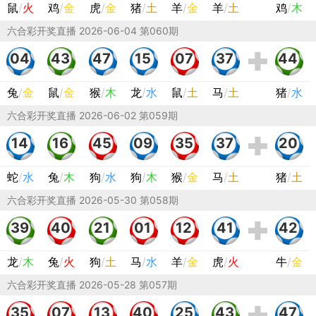
鼠
/
火
鸡
/
金
虎
/
金
猪
/
土
羊
/
金
羊
/
土
鸡
/
木
六合彩开奖直播 2026-06-04 第060期
04
43
47
15
07
37
44
兔
/
金
鼠
/
金
猴
/
木
龙
/
水
鼠
/
土
马
/
土
猪
/
水
六合彩开奖直播 2026-06-02 第059期
14
16
45
09
35
37
20
蛇
/
水
兔
/
木
狗
/
水
狗
/
木
猴
/
金
马
/
土
猪
/
土
六合彩开奖直播 2026-05-30 第058期
39
40
21
01
12
41
42
龙
/
木
兔
/
火
狗
/
土
马
/
水
羊
/
金
虎
/
火
牛
/
金
六合彩开奖直播 2026-05-28 第057期
35
07
13
40
25
43
47